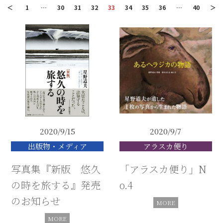
＜
1
…
30
31
32
33
34
35
36
…
40
＞
2020/9/15
2020/9/7
出版物・メディア
アラスカ便り
写真集『新版 悠久
「アラスカ便り」N
の時を旅する』発売
o.4
のお知らせ