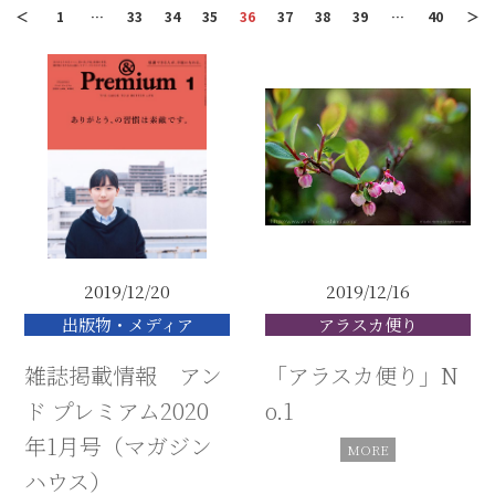
＜
1
…
33
34
35
36
37
38
39
…
40
＞
2019/12/20
2019/12/16
出版物・メディア
アラスカ便り
雑誌掲載情報 アン
「アラスカ便り」N
ド プレミアム2020
o.1
年1月号（マガジン
ハウス）